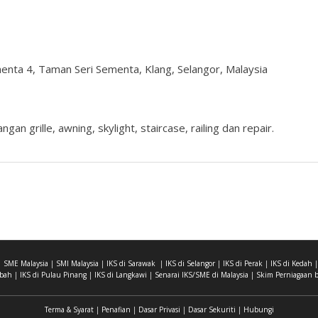
menta 4, Taman Seri Sementa, Klang, Selangor, Malaysia
 grille, awning, skylight, staircase, railing dan repair.
|
SME Malaysia
|
SMI Malaysia
|
IKS di Sarawak
|
IKS di Selangor
|
IKS di Perak
|
IKS di Kedah
abah
|
IKS di Pulau Pinang
|
IKS di Langkawi
|
Senarai IKS/SME di Malaysia
|
Skim Perniagaan b
Terma & Syarat
|
Penafian
|
Dasar Privasi
|
Dasar Sekuriti
|
Hubungi