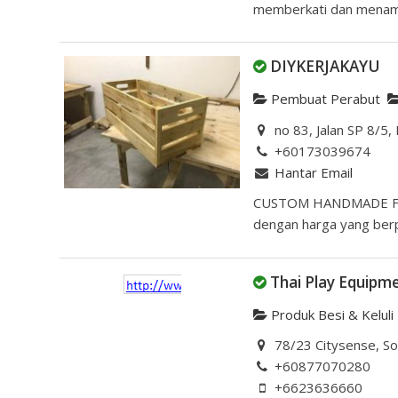
memberkati dan menamb
DIYKERJAKAYU
Pembuat Perabut
no 83, Jalan SP 8/5,
+60173039674
Hantar Email
CUSTOM HANDMADE FUR
dengan harga yang berpa
Thai Play Equipm
Produk Besi & Keluli
78/23 Citysense, So
+60877070280
+6623636660