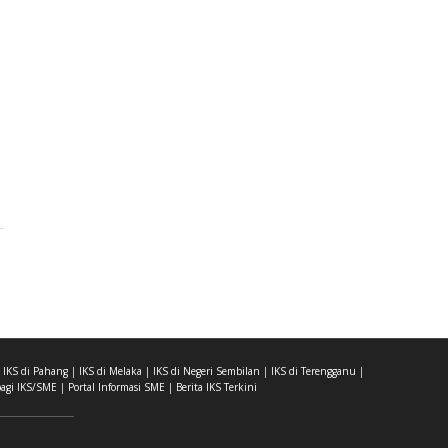
|
IKS di Pahang
|
IKS di Melaka
|
IKS di Negeri Sembilan
|
IKS di Terengganu
|
agi IKS/SME
|
Portal Informasi SME
|
Berita IKS Terkini