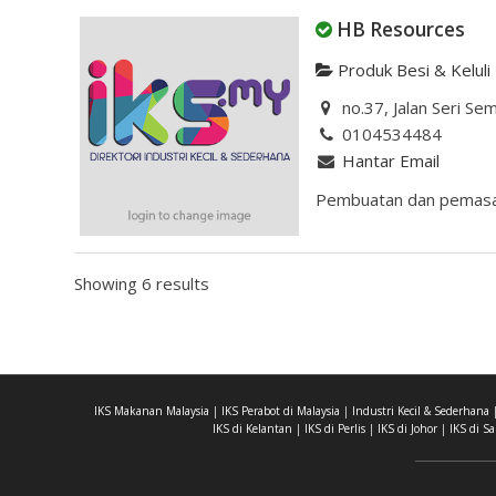
HB Resources
Produk Besi & Keluli
no.37, Jalan Seri Se
0104534484
Hantar Email
Pembuatan dan pemasangan
Showing 6 results
IKS Makanan Malaysia
|
IKS Perabot di Malaysia
|
Industri Kecil & Sederhana
IKS di Kelantan
|
IKS di Perlis
|
IKS di Johor
|
IKS di S