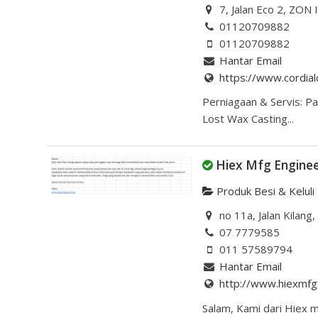
7, Jalan Eco 2, ZON
01120709882
01120709882
Hantar Email
https://www.cordial
Perniagaan & Servis: 
Lost Wax Casting...
Hiex Mfg Enginee
Produk Besi & Keluli
no 11a, Jalan Kilang
07 7779585
011 57589794
Hantar Email
http://www.hiexmf
Salam, Kami dari Hiex 