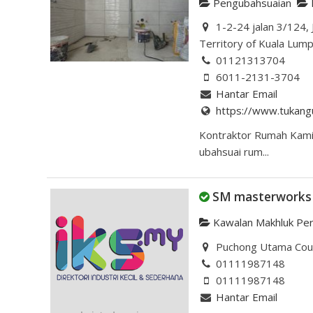
Pengubahsuaian
1-2-24 jalan 3/124,
Territory of Kuala Lump
01121313704
6011-2131-3704
Hantar Email
https://www.tukang
Kontraktor Rumah Kami 
ubahsuai rum...
SM masterworks
Kawalan Makhluk Pe
Puchong Utama Court
01111987148
01111987148
Hantar Email