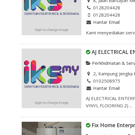
8, Jalan Bantayan Mi
0128204428
0128204428
Hantar Email
Kami menyediakan servi
AJ ELECTRICAL 
Perkhidmatan & Serv
2, Kampung Jengka B
0102508975
Hantar Email
AJ ELECTRICAL ENTERPR
VINYL FLOORING 2) ...
Fix Home Enterpr