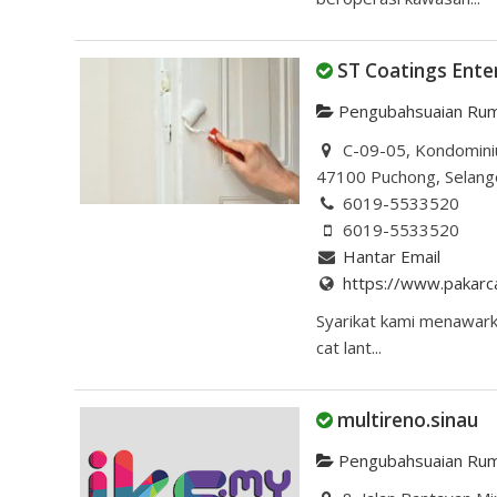
ST Coatings Ente
Pengubahsuaian Ru
C-09-05, Kondominiu
47100 Puchong, Selang
6019-5533520
6019-5533520
Hantar Email
https://www.pakarc
Syarikat kami menawarka
cat lant...
multireno.sinau
Pengubahsuaian Ru