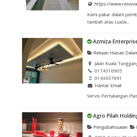
https://www.renov
Kami pakar dalam pembi
tambah atau Luask...
Azmiza Enterpris
Rekaan Hiasan Dala
Jalan Kuala Tunggang
0174316905
0143037691
Hantar Email
Servis Pertukangan Pla
Agro Pilah Holdi
Pengubahsuaian