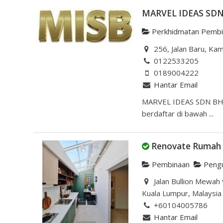
MARVEL IDEAS SD
Perkhidmatan Pembi
256, Jalan Baru, Ka
0122533205
0189004222
Hantar Email
MARVEL IDEAS SDN BHD 
berdaftar di bawah ...
Renovate Rumah d
Pembinaan
Pengu
Jalan Bullion Mewah 
Kuala Lumpur, Malaysia
+60104005786
Hantar Email