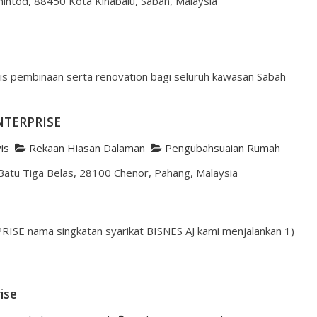
nintod, 88450 Kota Kinabalu, Sabah, Malaysia
s pembinaan serta renovation bagi seluruh kawasan Sabah
ENTERPRISE
is
Rekaan Hiasan Dalaman
Pengubahsuaian Rumah
atu Tiga Belas, 28100 Chenor, Pahang, Malaysia
ISE nama singkatan syarikat BISNES AJ kami menjalankan 1)
ise