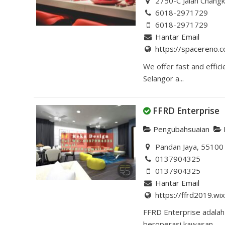
2750-C Jalan Chang
6018-2971729
6018-2971729
Hantar Email
https://spacereno.
We offer fast and effic
Selangor a...
FFRD Enterprise
Pengubahsuaian
Pandan Jaya, 55100 
0137904325
0137904325
Hantar Email
https://ffrd2019.wi
FFRD Enterprise adalah
beroperasi kawasan...