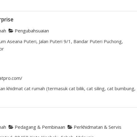
rprise
mah
Pengubahsuaian
m Aseana Puteri, Jalan Puteri 9/1, Bandar Puteri Puchong,
or
atpro.com/
n khidmat cat rumah (termasuk cat bilik, cat siling, cat bumbung,
mah
Pedagang & Pembinaan
Perkhidmatan & Servis