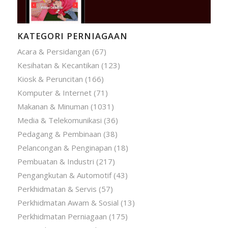
KATEGORI PERNIAGAAN
Acara & Persidangan
(67)
Kesihatan & Kecantikan
(123)
Kiosk & Peruncitan
(166)
Komputer & Internet
(71)
Makanan & Minuman
(1031)
Media & Telekomunikasi
(36)
Pedagang & Pembinaan
(38)
Pelancongan & Penginapan
(18)
Pembuatan & Industri
(217)
Pengangkutan & Automotif
(43)
Perkhidmatan & Servis
(57)
Perkhidmatan Awam & Sosial
(13)
Perkhidmatan Perniagaan
(175)