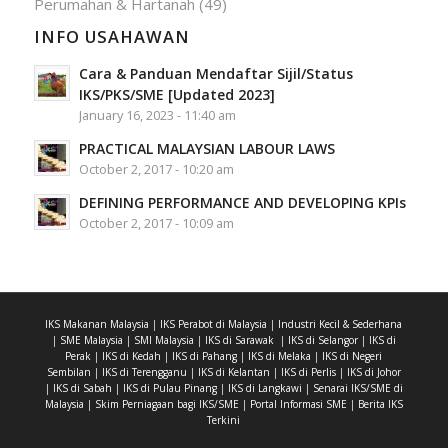
Perumahan & Hartanah
(49)
INFO USAHAWAN
Cara & Panduan Mendaftar Sijil/Status
IKS/PKS/SME [Updated 2023]
January 16, 2023 - 11:40 am
PRACTICAL MALAYSIAN LABOUR LAWS
October 2, 2017 - 10:20 am
DEFINING PERFORMANCE AND DEVELOPING KPIs
October 2, 2017 - 10:09 am
IKS Makanan Malaysia
|
IKS Perabot di Malaysia
|
Industri Kecil & Sederhana
|
SME Malaysia
|
SMI Malaysia
|
IKS di Sarawak
|
IKS di Selangor
|
IKS di
Perak
|
IKS di Kedah
|
IKS di Pahang
|
IKS di Melaka
|
IKS di Negeri
Sembilan
|
IKS di Terengganu
|
IKS di Kelantan
|
IKS di Perlis
|
IKS di Johor
|
IKS di Sabah
|
IKS di Pulau Pinang
|
IKS di Langkawi
|
Senarai IKS/SME di
Malaysia
|
Skim Perniagaan bagi IKS/SME
|
Portal Informasi SME
|
Berita IKS
Terkini