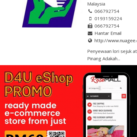
Malaysia
066792754
0193159224
066792754
Hantar Email
http://www.nuagee
Penyewaan lori sejuk at
Pinang Adakah...
Showing 4 results
IKS Makanan Malaysia
|
IKS Perabot di Malaysia
|
Industri Kecil & Sederhana
IKS di Kelantan
|
IKS di Perlis
|
IKS di Johor
|
IKS di S