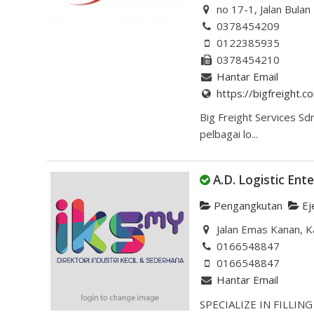
no 17-1, Jalan Bulan
0378454209
0122385935
0378454210
Hantar Email
https://bigfreight.
Big Freight Services Sd
pelbagai lo...
A.D. Logistic Ente
Pengangkutan
Ej
Jalan Emas Kanan, K
0166548847
0166548847
Hantar Email
SPECIALIZE IN FILLI