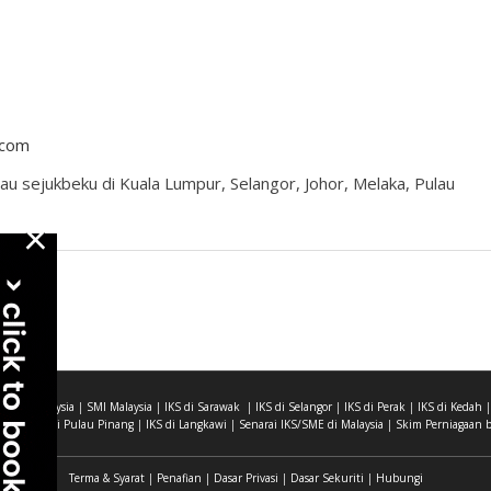
.com
au sejukbeku di Kuala Lumpur, Selangor, Johor, Melaka, Pulau
×
|
SME Malaysia
|
SMI Malaysia
|
IKS di Sarawak
|
IKS di Selangor
|
IKS di Perak
|
IKS di Kedah
abah
|
IKS di Pulau Pinang
|
IKS di Langkawi
|
Senarai IKS/SME di Malaysia
|
Skim Perniagaan b
Terma & Syarat
|
Penafian
|
Dasar Privasi
|
Dasar Sekuriti
|
Hubungi