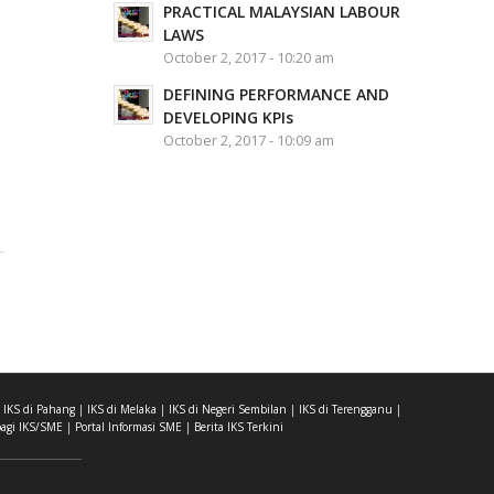
PRACTICAL MALAYSIAN LABOUR
LAWS
October 2, 2017 - 10:20 am
DEFINING PERFORMANCE AND
DEVELOPING KPIs
October 2, 2017 - 10:09 am
|
IKS di Pahang
|
IKS di Melaka
|
IKS di Negeri Sembilan
|
IKS di Terengganu
|
agi IKS/SME
|
Portal Informasi SME
|
Berita IKS Terkini