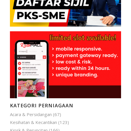
KATEGORI PERNIAGAAN
Acara & Persidangan
(67)
Kesihatan & Kecantikan
(123)
Kiosk & Peruncitan
(166)