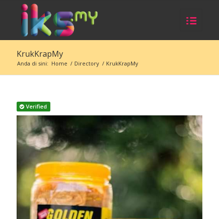
KrukKrapMy
Anda di sini:
Home
/
Directory
/
KrukKrapMy
Verified