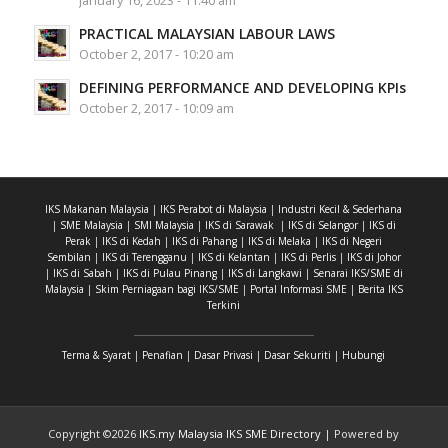
PRACTICAL MALAYSIAN LABOUR LAWS
October 2, 2017 - 10:20 am
DEFINING PERFORMANCE AND DEVELOPING KPIs
October 2, 2017 - 10:09 am
IKS Makanan Malaysia
|
IKS Perabot di Malaysia
|
Industri Kecil & Sederhana
|
SME Malaysia
|
SMI Malaysia
|
IKS di Sarawak
|
IKS di Selangor
|
IKS di
Perak
|
IKS di Kedah
|
IKS di Pahang
|
IKS di Melaka
|
IKS di Negeri
Sembilan
|
IKS di Terengganu
|
IKS di Kelantan
|
IKS di Perlis
|
IKS di Johor
|
IKS di Sabah
|
IKS di Pulau Pinang
|
IKS di Langkawi
|
Senarai IKS/SME di
Malaysia
|
Skim Perniagaan bagi IKS/SME
|
Portal Informasi SME
|
Berita IKS
Terkini
Terma & Syarat
|
Penafian
|
Dasar Privasi
|
Dasar Sekuriti
|
Hubungi
Copyright ©
2026
IKS.my Malaysia IKS SME Directory
| Powered by