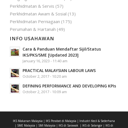
Perkhidmatan & Servis
(57)
Perkhidmatan Awam & Sosial
(13)
Perkhidmatan Perniagaan
(175)
Perumahan & Hartanah
(49)
INFO USAHAWAN
Cara & Panduan Mendaftar Sijil/Status
IKS/PKS/SME [Updated 2023]
January 16, 2023 - 11:40 am
PRACTICAL MALAYSIAN LABOUR LAWS
October 2, 2017 - 10:20 am
DEFINING PERFORMANCE AND DEVELOPING KPIs
October 2, 2017 - 10:09 am
IKS Makanan Malaysia
|
IKS Perabot di Malaysia
|
Industri Kecil & Sederhana
|
SME Malaysia
|
SMI Malaysia
|
IKS di Sarawak
|
IKS di Selangor
|
IKS di