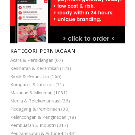
KATEGORI PERNIAGAAN
Acara & Persidangan
(67)
Kesihatan & Kecantikan
(123)
Kiosk & Peruncitan
(166)
Komputer & Internet
(71)
Makanan & Minuman
(1031)
Media & Telekomunikasi
(36)
Pedagang & Pembinaan
(38)
Pelancongan & Penginapan
(18)
Pembuatan & Industri
(217)
Pengangkutan & Automotif
(43)