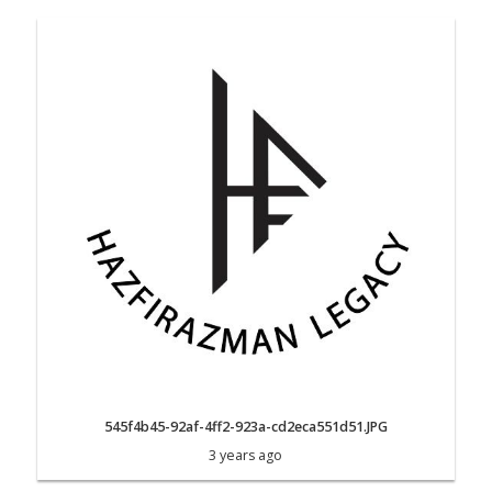
545f4b45-92af-4ff2-923a-cd2eca551d51.JPG
3 years ago