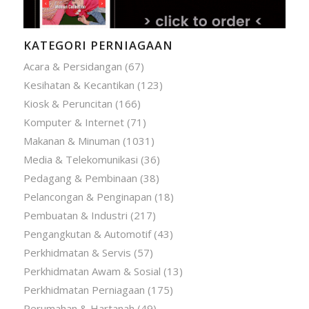
KATEGORI PERNIAGAAN
Acara & Persidangan
(67)
Kesihatan & Kecantikan
(123)
Kiosk & Peruncitan
(166)
Komputer & Internet
(71)
Makanan & Minuman
(1031)
Media & Telekomunikasi
(36)
Pedagang & Pembinaan
(38)
Pelancongan & Penginapan
(18)
Pembuatan & Industri
(217)
Pengangkutan & Automotif
(43)
Perkhidmatan & Servis
(57)
Perkhidmatan Awam & Sosial
(13)
Perkhidmatan Perniagaan
(175)
Perumahan & Hartanah
(49)