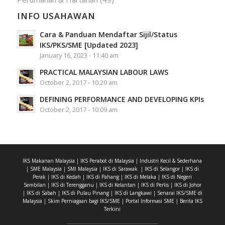
INFO USAHAWAN
Cara & Panduan Mendaftar Sijil/Status
IKS/PKS/SME [Updated 2023]
January 16, 2023 - 11:40 am
PRACTICAL MALAYSIAN LABOUR LAWS
October 2, 2017 - 10:20 am
DEFINING PERFORMANCE AND DEVELOPING KPIs
October 2, 2017 - 10:09 am
IKS Makanan Malaysia
|
IKS Perabot di Malaysia
|
Industri Kecil & Sederhana
|
SME Malaysia
|
SMI Malaysia
|
IKS di Sarawak
|
IKS di Selangor
|
IKS di
Perak
|
IKS di Kedah
|
IKS di Pahang
|
IKS di Melaka
|
IKS di Negeri
Sembilan
|
IKS di Terengganu
|
IKS di Kelantan
|
IKS di Perlis
|
IKS di Johor
|
IKS di Sabah
|
IKS di Pulau Pinang
|
IKS di Langkawi
|
Senarai IKS/SME di
Malaysia
|
Skim Perniagaan bagi IKS/SME
|
Portal Informasi SME
|
Berita IKS
Terkini