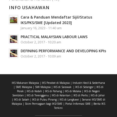
INFO USAHAWAN
Cara & Panduan Mendaftar Sijil/Status
IKS/PKS/SME [Updated 2023]
January 16, 2023 - 11:40 am
PRACTICAL MALAYSIAN LABOUR LAWS
October 2, 2017 - 10:20 am
DEFINING PERFORMANCE AND DEVELOPING KPIs
October 2, 2017 - 10:09 am
IKS Makanan Malaysia
|
IKS Perabot di Malaysia
|
Industri Kecil & Sederhana
|
SME Malaysia
|
SMI Malaysia
|
IKS di Sarawak
|
IKS di Selangor
|
IKS di
Perak
|
IKS di Kedah
|
IKS di Pahang
|
IKS di Melaka
|
IKS di Negeri
Sembilan
|
IKS di Terengganu
|
IKS di Kelantan
|
IKS di Perlis
|
IKS di Johor
|
IKS di Sabah
|
IKS di Pulau Pinang
|
IKS di Langkawi
|
Senarai IKS/SME di
Malaysia
|
Skim Perniagaan bagi IKS/SME
|
Portal Informasi SME
|
Berita IKS
Terkini