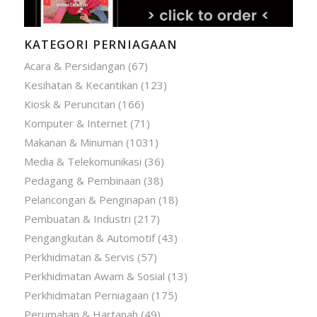
KATEGORI PERNIAGAAN
Acara & Persidangan
(67)
Kesihatan & Kecantikan
(123)
Kiosk & Peruncitan
(166)
Komputer & Internet
(71)
Makanan & Minuman
(1031)
Media & Telekomunikasi
(36)
Pedagang & Pembinaan
(38)
Pelancongan & Penginapan
(18)
Pembuatan & Industri
(217)
Pengangkutan & Automotif
(43)
Perkhidmatan & Servis
(57)
Perkhidmatan Awam & Sosial
(13)
Perkhidmatan Perniagaan
(175)
Perumahan & Hartanah
(49)