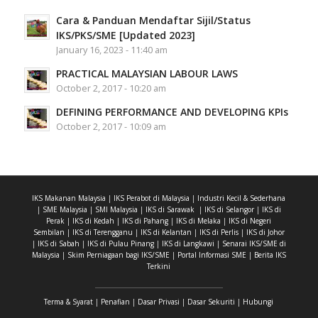
Cara & Panduan Mendaftar Sijil/Status
IKS/PKS/SME [Updated 2023]
January 16, 2023 - 11:40 am
PRACTICAL MALAYSIAN LABOUR LAWS
October 2, 2017 - 10:20 am
DEFINING PERFORMANCE AND DEVELOPING KPIs
October 2, 2017 - 10:09 am
IKS Makanan Malaysia
|
IKS Perabot di Malaysia
|
Industri Kecil & Sederhana
|
SME Malaysia
|
SMI Malaysia
|
IKS di Sarawak
|
IKS di Selangor
|
IKS di
Perak
|
IKS di Kedah
|
IKS di Pahang
|
IKS di Melaka
|
IKS di Negeri
Sembilan
|
IKS di Terengganu
|
IKS di Kelantan
|
IKS di Perlis
|
IKS di Johor
|
IKS di Sabah
|
IKS di Pulau Pinang
|
IKS di Langkawi
|
Senarai IKS/SME di
Malaysia
|
Skim Perniagaan bagi IKS/SME
|
Portal Informasi SME
|
Berita IKS
Terkini
Terma & Syarat
|
Penafian
|
Dasar Privasi
|
Dasar Sekuriti
|
Hubungi