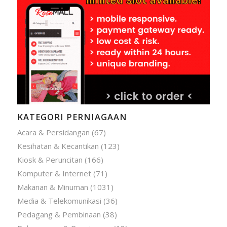
KATEGORI PERNIAGAAN
Acara & Persidangan
(67)
Kesihatan & Kecantikan
(123)
Kiosk & Peruncitan
(166)
Komputer & Internet
(71)
Makanan & Minuman
(1031)
Media & Telekomunikasi
(36)
Pedagang & Pembinaan
(38)