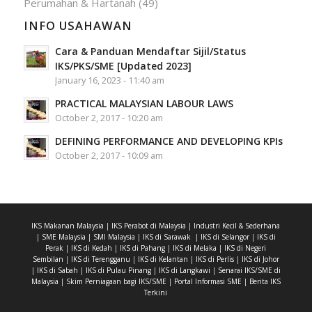
Perumahan & Hartanah
(49)
INFO USAHAWAN
Cara & Panduan Mendaftar Sijil/Status
IKS/PKS/SME [Updated 2023]
January 16, 2023 - 11:40 am
PRACTICAL MALAYSIAN LABOUR LAWS
October 2, 2017 - 10:20 am
DEFINING PERFORMANCE AND DEVELOPING KPIs
October 2, 2017 - 10:09 am
IKS Makanan Malaysia
|
IKS Perabot di Malaysia
|
Industri Kecil & Sederhana
|
SME Malaysia
|
SMI Malaysia
|
IKS di Sarawak
|
IKS di Selangor
|
IKS di
Perak
|
IKS di Kedah
|
IKS di Pahang
|
IKS di Melaka
|
IKS di Negeri
Sembilan
|
IKS di Terengganu
|
IKS di Kelantan
|
IKS di Perlis
|
IKS di Johor
|
IKS di Sabah
|
IKS di Pulau Pinang
|
IKS di Langkawi
|
Senarai IKS/SME di
Malaysia
|
Skim Perniagaan bagi IKS/SME
|
Portal Informasi SME
|
Berita IKS
Terkini