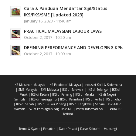
Cara & Panduan Mendaftar Sijil/Status
IKS/PKS/SME [Updated 2023]
January 16, 2023 - 11:40 am
PRACTICAL MALAYSIAN LABOUR LAWS
October 2, 2017 - 10:20 am
DEFINING PERFORMANCE AND DEVELOPING KPIs
October 2, 2017 - 10:09 am
IKS Makanan Malaysia
|
IKS Perabot di Malaysia
|
Industri Kecil & Sederhana
|
SME Malaysia
|
SMI Malaysia
|
IKS di Sarawak
|
IKS di Selangor
|
IKS di
Perak
|
IKS di Kedah
|
IKS di Pahang
|
IKS di Melaka
|
IKS di Negeri
Sembilan
|
IKS di Terengganu
|
IKS di Kelantan
|
IKS di Perlis
|
IKS di Johor
|
IKS di Sabah
|
IKS di Pulau Pinang
|
IKS di Langkawi
|
Senarai IKS/SME di
Malaysia
|
Skim Perniagaan bagi IKS/SME
|
Portal Informasi SME
|
Berita IKS
Terkini
Terma & Syarat
|
Penafian
|
Dasar Privasi
|
Dasar Sekuriti
|
Hubungi