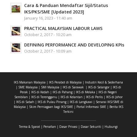
Cara & Panduan Mendaftar Sijil/Status
IKS/PKS/SME [Updated 2023]
January 16, 2023 - 11:40 am
PRACTICAL MALAYSIAN LABOUR LAWS
October 2, 2017 - 10:20 am
DEFINING PERFORMANCE AND DEVELOPING KPIs
October 2, 2017 - 10:09 am
IKS Makanan Malaysia
|
IKS Perabot di Malaysia
|
Industri Kecil & Sederhana
|
SME Malaysia
|
SMI Malaysia
|
IKS di Sarawak
|
IKS di Selangor
|
IKS di
Perak
|
IKS di Kedah
|
IKS di Pahang
|
IKS di Melaka
|
IKS di Negeri
Sembilan
|
IKS di Terengganu
|
IKS di Kelantan
|
IKS di Perlis
|
IKS di Johor
|
IKS di Sabah
|
IKS di Pulau Pinang
|
IKS di Langkawi
|
Senarai IKS/SME di
Malaysia
|
Skim Perniagaan bagi IKS/SME
|
Portal Informasi SME
|
Berita IKS
Terkini
Terma & Syarat
|
Penafian
|
Dasar Privasi
|
Dasar Sekuriti
|
Hubungi