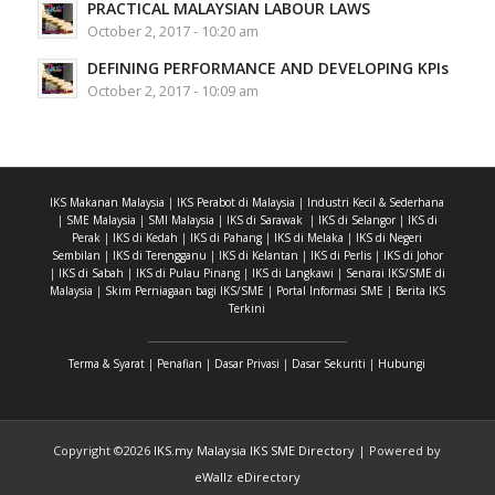
PRACTICAL MALAYSIAN LABOUR LAWS
October 2, 2017 - 10:20 am
DEFINING PERFORMANCE AND DEVELOPING KPIs
October 2, 2017 - 10:09 am
IKS Makanan Malaysia
|
IKS Perabot di Malaysia
|
Industri Kecil & Sederhana
|
SME Malaysia
|
SMI Malaysia
|
IKS di Sarawak
|
IKS di Selangor
|
IKS di
Perak
|
IKS di Kedah
|
IKS di Pahang
|
IKS di Melaka
|
IKS di Negeri
Sembilan
|
IKS di Terengganu
|
IKS di Kelantan
|
IKS di Perlis
|
IKS di Johor
|
IKS di Sabah
|
IKS di Pulau Pinang
|
IKS di Langkawi
|
Senarai IKS/SME di
Malaysia
|
Skim Perniagaan bagi IKS/SME
|
Portal Informasi SME
|
Berita IKS
Terkini
Terma & Syarat
|
Penafian
|
Dasar Privasi
|
Dasar Sekuriti
|
Hubungi
Copyright ©
2026
IKS.my Malaysia IKS SME Directory
| Powered by
eWallz eDirectory