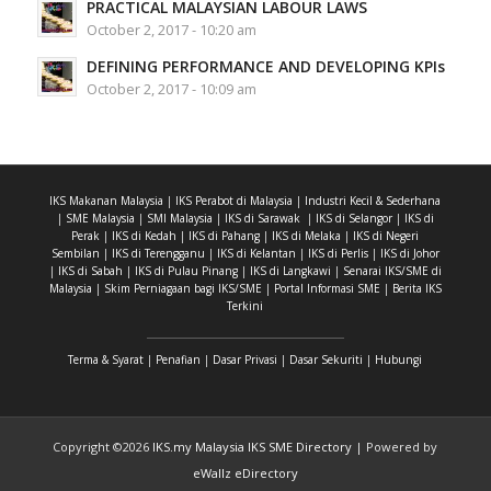
PRACTICAL MALAYSIAN LABOUR LAWS
October 2, 2017 - 10:20 am
DEFINING PERFORMANCE AND DEVELOPING KPIs
October 2, 2017 - 10:09 am
IKS Makanan Malaysia
|
IKS Perabot di Malaysia
|
Industri Kecil & Sederhana
|
SME Malaysia
|
SMI Malaysia
|
IKS di Sarawak
|
IKS di Selangor
|
IKS di
Perak
|
IKS di Kedah
|
IKS di Pahang
|
IKS di Melaka
|
IKS di Negeri
Sembilan
|
IKS di Terengganu
|
IKS di Kelantan
|
IKS di Perlis
|
IKS di Johor
|
IKS di Sabah
|
IKS di Pulau Pinang
|
IKS di Langkawi
|
Senarai IKS/SME di
Malaysia
|
Skim Perniagaan bagi IKS/SME
|
Portal Informasi SME
|
Berita IKS
Terkini
Terma & Syarat
|
Penafian
|
Dasar Privasi
|
Dasar Sekuriti
|
Hubungi
Copyright ©
2026
IKS.my Malaysia IKS SME Directory
| Powered by
eWallz eDirectory