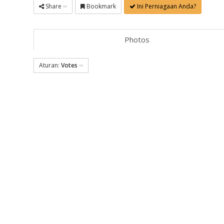
Share
Bookmark
Ini Perniagaan Anda?
Photos
Aturan:
Votes