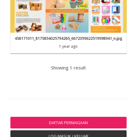
458171011_8175854025794265_6672395622519598941_n.jpg
1 year ago
Showing 1 result
DAFTAR PERNIAGAAN
LOG MASUK / KELUAR