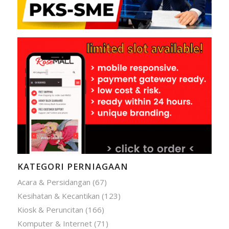
KATEGORI PERNIAGAAN
Acara & Persidangan
(67)
Kesihatan & Kecantikan
(123)
Kiosk & Peruncitan
(166)
Komputer & Internet
(71)