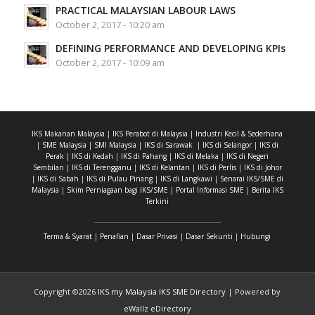
PRACTICAL MALAYSIAN LABOUR LAWS
October 2, 2017 - 10:20 am
DEFINING PERFORMANCE AND DEVELOPING KPIs
October 2, 2017 - 10:09 am
IKS Makanan Malaysia
|
IKS Perabot di Malaysia
|
Industri Kecil & Sederhana
|
SME Malaysia
|
SMI Malaysia
|
IKS di Sarawak
|
IKS di Selangor
|
IKS di
Perak
|
IKS di Kedah
|
IKS di Pahang
|
IKS di Melaka
|
IKS di Negeri
Sembilan
|
IKS di Terengganu
|
IKS di Kelantan
|
IKS di Perlis
|
IKS di Johor
|
IKS di Sabah
|
IKS di Pulau Pinang
|
IKS di Langkawi
|
Senarai IKS/SME di
Malaysia
|
Skim Perniagaan bagi IKS/SME
|
Portal Informasi SME
|
Berita IKS
Terkini
Terma & Syarat
|
Penafian
|
Dasar Privasi
|
Dasar Sekuriti
|
Hubungi
Copyright ©
2026
IKS.my Malaysia IKS SME Directory
| Powered by
eWallz eDirectory