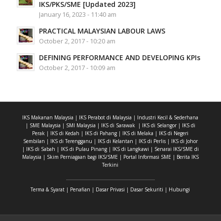
IKS/PKS/SME [Updated 2023]
January 16, 2023 - 11:40 am
PRACTICAL MALAYSIAN LABOUR LAWS
October 2, 2017 - 10:20 am
DEFINING PERFORMANCE AND DEVELOPING KPIs
October 2, 2017 - 10:09 am
IKS Makanan Malaysia
|
IKS Perabot di Malaysia
|
Industri Kecil & Sederhana
|
SME Malaysia
|
SMI Malaysia
|
IKS di Sarawak
|
IKS di Selangor
|
IKS di
Perak
|
IKS di Kedah
|
IKS di Pahang
|
IKS di Melaka
|
IKS di Negeri
Sembilan
|
IKS di Terengganu
|
IKS di Kelantan
|
IKS di Perlis
|
IKS di Johor
|
IKS di Sabah
|
IKS di Pulau Pinang
|
IKS di Langkawi
|
Senarai IKS/SME di
Malaysia
|
Skim Perniagaan bagi IKS/SME
|
Portal Informasi SME
|
Berita IKS
Terkini
Terma & Syarat
|
Penafian
|
Dasar Privasi
|
Dasar Sekuriti
|
Hubungi