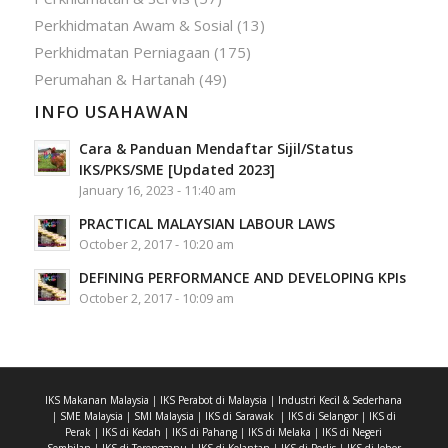
Perkhidmatan Awam & Sosial
(13)
Perkhidmatan Perniagaan
(175)
Perumahan & Hartanah
(49)
INFO USAHAWAN
Cara & Panduan Mendaftar Sijil/Status
IKS/PKS/SME [Updated 2023]
January 16, 2023 - 11:40 am
PRACTICAL MALAYSIAN LABOUR LAWS
October 2, 2017 - 10:20 am
DEFINING PERFORMANCE AND DEVELOPING KPIs
October 2, 2017 - 10:09 am
IKS Makanan Malaysia
|
IKS Perabot di Malaysia
|
Industri Kecil & Sederhana
|
SME Malaysia
|
SMI Malaysia
|
IKS di Sarawak
|
IKS di Selangor
|
IKS di
Perak
|
IKS di Kedah
|
IKS di Pahang
|
IKS di Melaka
|
IKS di Negeri
Sembilan
|
IKS di Terengganu
|
IKS di Kelantan
|
IKS di Perlis
|
IKS di Johor