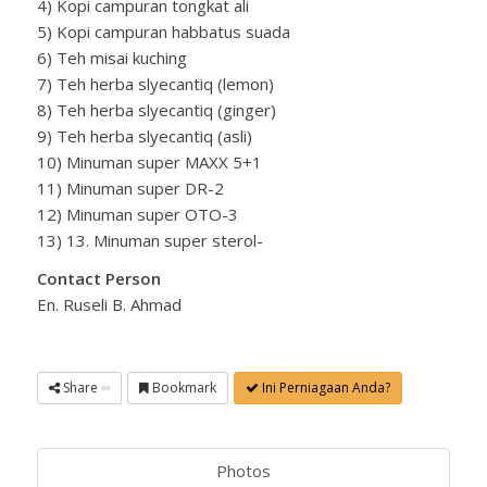
4) Kopi campuran tongkat ali
5) Kopi campuran habbatus suada
6) Teh misai kuching
7) Teh herba slyecantiq (lemon)
8) Teh herba slyecantiq (ginger)
9) Teh herba slyecantiq (asli)
10) Minuman super MAXX 5+1
11) Minuman super DR-2
12) Minuman super OTO-3
13) 13. Minuman super sterol-
Contact Person
En. Ruseli B. Ahmad
Share
Bookmark
Ini Perniagaan Anda?
Photos