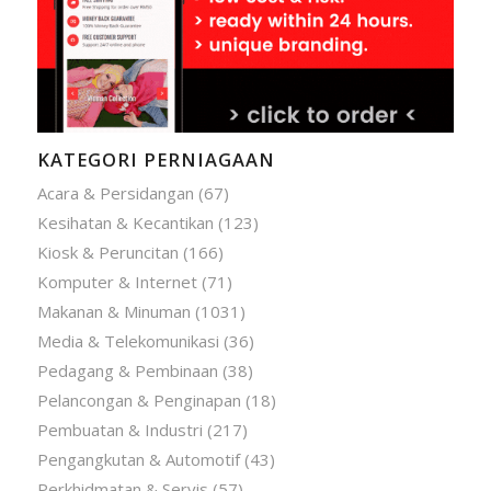
KATEGORI PERNIAGAAN
Acara & Persidangan
(67)
Kesihatan & Kecantikan
(123)
Kiosk & Peruncitan
(166)
Komputer & Internet
(71)
Makanan & Minuman
(1031)
Media & Telekomunikasi
(36)
Pedagang & Pembinaan
(38)
Pelancongan & Penginapan
(18)
Pembuatan & Industri
(217)
Pengangkutan & Automotif
(43)
Perkhidmatan & Servis
(57)