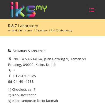
R & Z Laboratory
Anda di sini:
Home
/
Directory
/
R & Z Laboratory
Makanan & Minuman
No. 347-A&340-A, Jalan Petaling 9, Taman Sri
Petaling, 09000, Kulim, Kedah
-
012-4708825
04-4914988
1) Chooless caff?
2) Kopi slyecantiq
3) Kopi campuran kacip fatimah