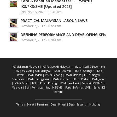
Cara & Panduan Mendaftar Sijil/Status
IKS/PKS/SME [Updated 2023]
January 16, 2023 - 11:40 am
PRACTICAL MALAYSIAN LABOUR LAWS
October 2, 2017 - 10:20 am
DEFINING PERFORMANCE AND DEVELOPING KPIs
October 2, 2017 - 10:09 am
IKS Makanan Malaysia
|
IKS Perabot di Malaysia
|
Industri Kecil & Sederhana
|
SME Malaysia
|
SMI Malaysia
|
IKS di Sarawak
|
IKS di Selangor
|
IKS di
Perak
|
IKS di Kedah
|
IKS di Pahang
|
IKS di Melaka
|
IKS di Negeri
Sembilan
|
IKS di Terengganu
|
IKS di Kelantan
|
IKS di Perlis
|
IKS di Johor
|
IKS di Sabah
|
IKS di Pulau Pinang
|
IKS di Langkawi
|
Senarai IKS/SME di
Malaysia
|
Skim Perniagaan bagi IKS/SME
|
Portal Informasi SME
|
Berita IKS
Terkini
Terma & Syarat
|
Penafian
|
Dasar Privasi
|
Dasar Sekuriti
|
Hubungi