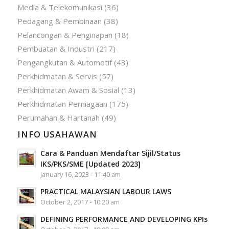
Media & Telekomunikasi
(36)
Pedagang & Pembinaan
(38)
Pelancongan & Penginapan
(18)
Pembuatan & Industri
(217)
Pengangkutan & Automotif
(43)
Perkhidmatan & Servis
(57)
Perkhidmatan Awam & Sosial
(13)
Perkhidmatan Perniagaan
(175)
Perumahan & Hartanah
(49)
INFO USAHAWAN
Cara & Panduan Mendaftar Sijil/Status
IKS/PKS/SME [Updated 2023]
January 16, 2023 - 11:40 am
PRACTICAL MALAYSIAN LABOUR LAWS
October 2, 2017 - 10:20 am
DEFINING PERFORMANCE AND DEVELOPING KPIs