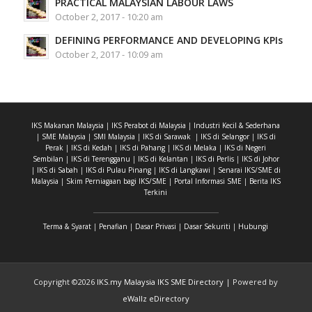
PRACTICAL MALAYSIAN LABOUR LAWS
October 2, 2017 - 10:20 am
DEFINING PERFORMANCE AND DEVELOPING KPIs
October 2, 2017 - 10:09 am
IKS Makanan Malaysia
|
IKS Perabot di Malaysia
|
Industri Kecil & Sederhana
|
SME Malaysia
|
SMI Malaysia
|
IKS di Sarawak
|
IKS di Selangor
|
IKS di
Perak
|
IKS di Kedah
|
IKS di Pahang
|
IKS di Melaka
|
IKS di Negeri
Sembilan
|
IKS di Terengganu
|
IKS di Kelantan
|
IKS di Perlis
|
IKS di Johor
|
IKS di Sabah
|
IKS di Pulau Pinang
|
IKS di Langkawi
|
Senarai IKS/SME di
Malaysia
|
Skim Perniagaan bagi IKS/SME
|
Portal Informasi SME
|
Berita IKS
Terkini
Terma & Syarat
|
Penafian
|
Dasar Privasi
|
Dasar Sekuriti
|
Hubungi
Copyright ©
2026
IKS.my Malaysia IKS SME Directory
| Powered by
eWallz eDirectory