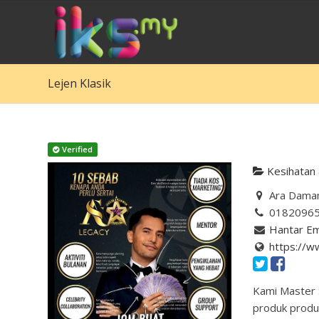
Lejen Klasik
Verified
Kesihatan 
Ara Damans
0182096
Hantar Em
https://w
Kami Master 
produk produk