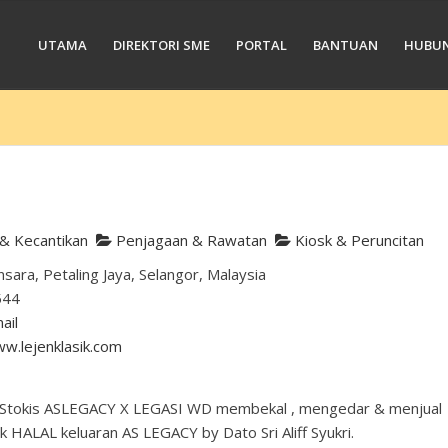
UTAMA
DIREKTORI SME
PORTAL
BANTUAN
HUBUN
& Kecantikan
Penjagaan & Rawatan
Kiosk & Peruncitan
ara, Petaling Jaya, Selangor, Malaysia
544
ail
ww.lejenklasik.com
Stokis ASLEGACY X LEGASI WD membekal , mengedar & menjual
 HALAL keluaran AS LEGACY by Dato Sri Aliff Syukri.