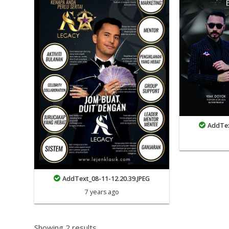
AddTex
AddText_08-11-12.20.39.JPEG
7 years ago
Showing 2 results