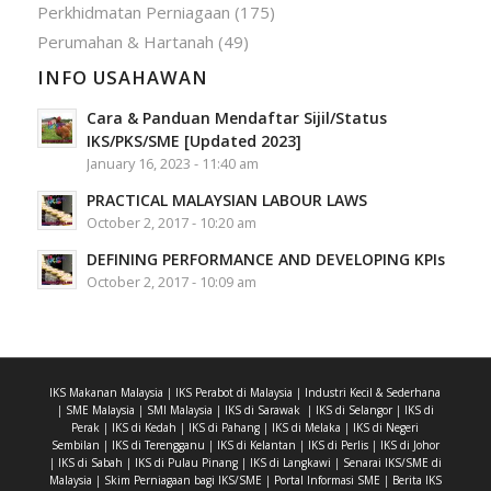
Perkhidmatan Perniagaan
(175)
Perumahan & Hartanah
(49)
INFO USAHAWAN
Cara & Panduan Mendaftar Sijil/Status
IKS/PKS/SME [Updated 2023]
January 16, 2023 - 11:40 am
PRACTICAL MALAYSIAN LABOUR LAWS
October 2, 2017 - 10:20 am
DEFINING PERFORMANCE AND DEVELOPING KPIs
October 2, 2017 - 10:09 am
IKS Makanan Malaysia
|
IKS Perabot di Malaysia
|
Industri Kecil & Sederhana
|
SME Malaysia
|
SMI Malaysia
|
IKS di Sarawak
|
IKS di Selangor
|
IKS di
Perak
|
IKS di Kedah
|
IKS di Pahang
|
IKS di Melaka
|
IKS di Negeri
Sembilan
|
IKS di Terengganu
|
IKS di Kelantan
|
IKS di Perlis
|
IKS di Johor
|
IKS di Sabah
|
IKS di Pulau Pinang
|
IKS di Langkawi
|
Senarai IKS/SME di
Malaysia
|
Skim Perniagaan bagi IKS/SME
|
Portal Informasi SME
|
Berita IKS