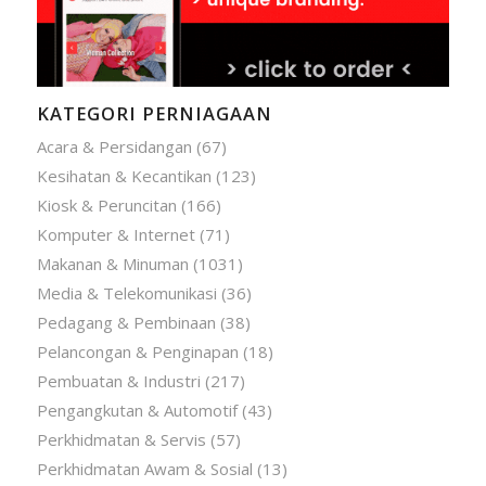
KATEGORI PERNIAGAAN
Acara & Persidangan
(67)
Kesihatan & Kecantikan
(123)
Kiosk & Peruncitan
(166)
Komputer & Internet
(71)
Makanan & Minuman
(1031)
Media & Telekomunikasi
(36)
Pedagang & Pembinaan
(38)
Pelancongan & Penginapan
(18)
Pembuatan & Industri
(217)
Pengangkutan & Automotif
(43)
Perkhidmatan & Servis
(57)
Perkhidmatan Awam & Sosial
(13)