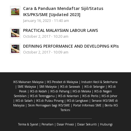
Cara & Panduan Mendaftar Sijil/Status
IKS/PKS/SME [Updated 2023]
January 16, 2023 - 11:40 am
PRACTICAL MALAYSIAN LABOUR LAWS
October 2, 2017 - 10:20 am
DEFINING PERFORMANCE AND DEVELOPING KPIs
October 2, 2017 - 10:09 am
IKS Makanan Malaysia
|
IKS Perabot di Malaysia
|
Industri Kecil & Sederhana
|
SME Malaysia
|
SMI Malaysia
|
IKS di Sarawak
|
IKS di Selangor
|
IKS di
Perak
|
IKS di Kedah
|
IKS di Pahang
|
IKS di Melaka
|
IKS di Negeri
Sembilan
|
IKS di Terengganu
|
IKS di Kelantan
|
IKS di Perlis
|
IKS di Johor
|
IKS di Sabah
|
IKS di Pulau Pinang
|
IKS di Langkawi
|
Senarai IKS/SME di
Malaysia
|
Skim Perniagaan bagi IKS/SME
|
Portal Informasi SME
|
Berita IKS
Terkini
Terma & Syarat
|
Penafian
|
Dasar Privasi
|
Dasar Sekuriti
|
Hubungi