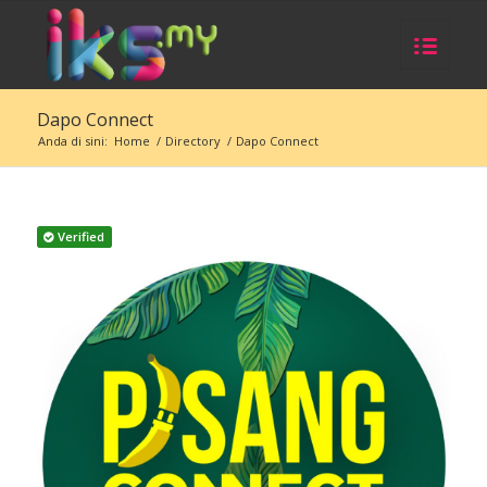
Dapo Connect
Anda di sini:
Home
/
Directory
/
Dapo Connect
Verified