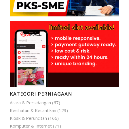
KATEGORI PERNIAGAAN
Acara & Persidangan
(67)
Kesihatan & Kecantikan
(123)
Kiosk & Peruncitan
(166)
Komputer & Internet
(71)