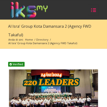
Al Isra' Group Kota Damansara 2 (Agency FWD
Takaful)
Anda di sini:
Home
/
Directory
/
Al Isra' Group Kota Damansara 2 (Agency FWD Takaful)
Verified