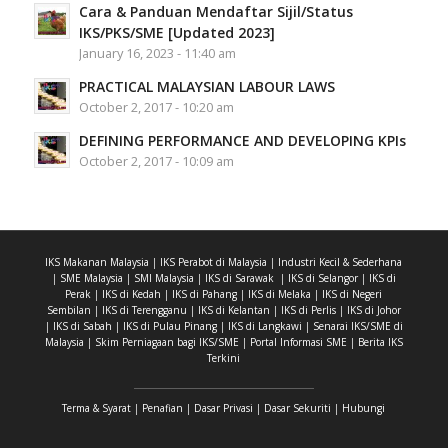
Cara & Panduan Mendaftar Sijil/Status
IKS/PKS/SME [Updated 2023]
January 16, 2023 - 11:40 am
PRACTICAL MALAYSIAN LABOUR LAWS
October 2, 2017 - 10:20 am
DEFINING PERFORMANCE AND DEVELOPING KPIs
October 2, 2017 - 10:09 am
IKS Makanan Malaysia
|
IKS Perabot di Malaysia
|
Industri Kecil & Sederhana
|
SME Malaysia
|
SMI Malaysia
|
IKS di Sarawak
|
IKS di Selangor
|
IKS di
Perak
|
IKS di Kedah
|
IKS di Pahang
|
IKS di Melaka
|
IKS di Negeri
Sembilan
|
IKS di Terengganu
|
IKS di Kelantan
|
IKS di Perlis
|
IKS di Johor
|
IKS di Sabah
|
IKS di Pulau Pinang
|
IKS di Langkawi
|
Senarai IKS/SME di
Malaysia
|
Skim Perniagaan bagi IKS/SME
|
Portal Informasi SME
|
Berita IKS
Terkini
Terma & Syarat
|
Penafian
|
Dasar Privasi
|
Dasar Sekuriti
|
Hubungi