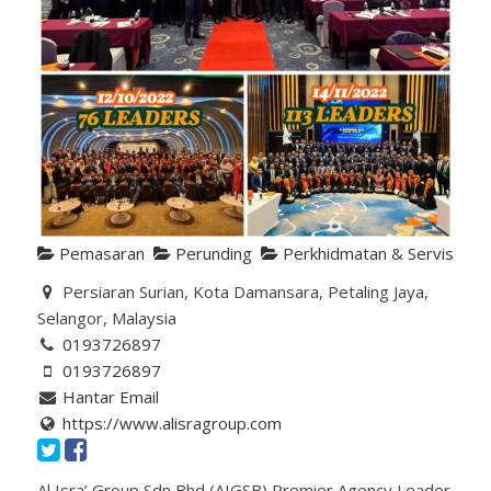
Pemasaran
Perunding
Perkhidmatan & Servis
Persiaran Surian, Kota Damansara, Petaling Jaya,
Selangor, Malaysia
0193726897
0193726897
Hantar Email
https://www.alisragroup.com
Al Isra’ Group Sdn Bhd (AIGSB) Premier Agency Leader