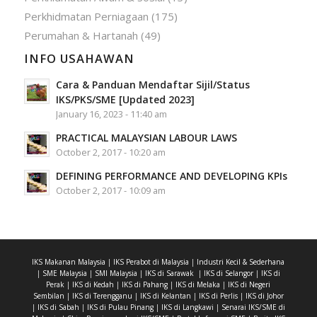
Perkhidmatan Perniagaan
(175)
Perumahan & Hartanah
(49)
INFO USAHAWAN
Cara & Panduan Mendaftar Sijil/Status
IKS/PKS/SME [Updated 2023]
January 16, 2023 - 11:40 am
PRACTICAL MALAYSIAN LABOUR LAWS
October 2, 2017 - 10:20 am
DEFINING PERFORMANCE AND DEVELOPING KPIs
October 2, 2017 - 10:09 am
IKS Makanan Malaysia
|
IKS Perabot di Malaysia
|
Industri Kecil & Sederhana
|
SME Malaysia
|
SMI Malaysia
|
IKS di Sarawak
|
IKS di Selangor
|
IKS di
Perak
|
IKS di Kedah
|
IKS di Pahang
|
IKS di Melaka
|
IKS di Negeri
Sembilan
|
IKS di Terengganu
|
IKS di Kelantan
|
IKS di Perlis
|
IKS di Johor
|
IKS di Sabah
|
IKS di Pulau Pinang
|
IKS di Langkawi
|
Senarai IKS/SME di