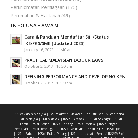
Perkhidmatan Perniagaan
(175)
Perumahan & Hartanah
(49)
INFO USAHAWAN
Cara & Panduan Mendaftar Sijil/Status
IKS/PKS/SME [Updated 2023]
January 16, 2023 - 11:40 am
PRACTICAL MALAYSIAN LABOUR LAWS
October 2, 2017 - 10:20 am
DEFINING PERFORMANCE AND DEVELOPING KPIs
October 2, 2017 - 10:09 am
IKS Makanan Malaysia
|
IKS Perabot di Malaysia
|
Industri Kecil & Sederhana
|
SME Malaysia
|
SMI Malaysia
|
IKS di Sarawak
|
IKS di Selangor
|
IKS di
Perak
|
IKS di Kedah
|
IKS di Pahang
|
IKS di Melaka
|
IKS di Negeri
Sembilan
|
IKS di Terengganu
|
IKS di Kelantan
|
IKS di Perlis
|
IKS di Johor
|
IKS di Sabah
|
IKS di Pulau Pinang
|
IKS di Langkawi
|
Senarai IKS/SME di