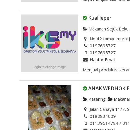
Kualileper
Makanan Sejuk Beku
No 42 taman murni ja
0197695727
0197695727
Hantar Email
Menjual produk isi keran
ANAK WEDHOK E
Katering
Makanan
Jalan Cahaya 11/7, S
0182834009
01139514784 / 01
Hantar Email