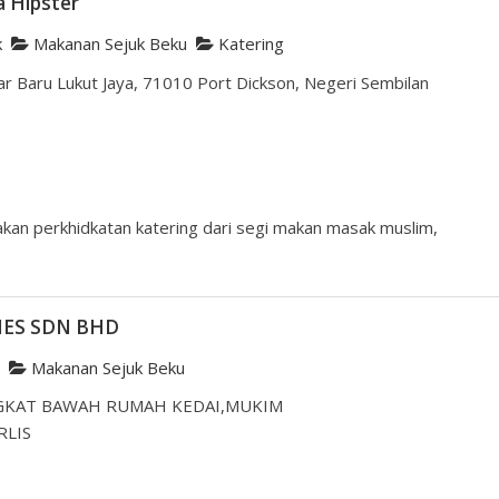
a Hipster
k
Makanan Sejuk Beku
Katering
 Baru Lukut Jaya, 71010 Port Dickson, Negeri Sembilan
kan perkhidkatan katering dari segi makan masak muslim,
IES SDN BHD
n
Makanan Sejuk Beku
NGKAT BAWAH RUMAH KEDAI,MUKIM
RLIS