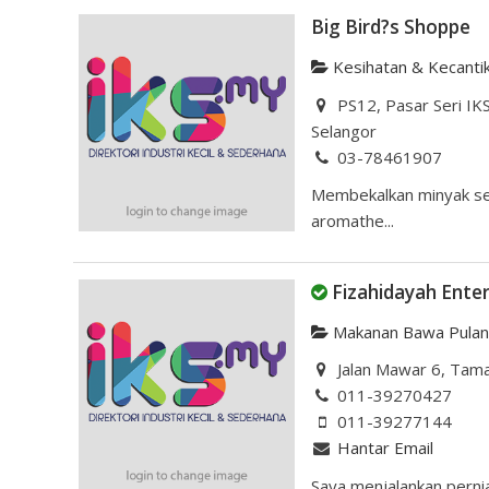
Big Bird?s Shoppe
Kesihatan & Kecanti
PS12, Pasar Seri IK
Selangor
03-78461907
Membekalkan minyak ser
aromathe...
Fizahidayah Enter
Makanan Bawa Pula
Jalan Mawar 6, Tama
011-39270427
011-39277144
Hantar Email
Saya menjalankan perni