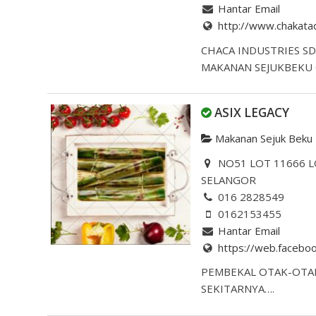
Hantar Email
http://www.chakat
CHACA INDUSTRIES S
MAKANAN SEJUKBEKU 
ASIX LEGACY
Makanan Sejuk Beku
NO51 LOT 11666 L
SELANGOR
016 2828549
0162153455
Hantar Email
https://web.facebo
PEMBEKAL OTAK-OTAK
SEKITARNYA….