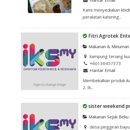
Kami menyediakan khid
peralatan katering...
Fitri Agrotek Ent
Makanan & Minuman
kampung teriang kua
+60136457373
Hantar Email
Membekalkan produk ikan 
2. Ik...
sister weekend p
Makanan Sejuk Beku
desa pinggiran bayu