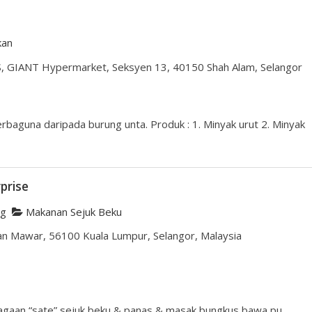
kan
S, GIANT Hypermarket, Seksyen 13, 40150 Shah Alam, Selangor
baguna daripada burung unta. Produk : 1. Minyak urut 2. Minyak
prise
ng
Makanan Sejuk Beku
n Mawar, 56100 Kuala Lumpur, Selangor, Malaysia
agaan “sate” sejuk beku & panas & masak bungkus bawa pu...