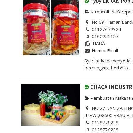
Fyby Licious Popi
Kuih-muih & Kerepe
No 69, Taman Bandar
01127672924
0102251127
TIADA
Hantar Email
Syarkat kami menyeddia
berbungkus, berboto...
CHACA INDUSTR
Pembuatan Makana
NO 27 DAN 29,TI
JEJAWI,02600,ARAU,PE
0129776259
0129776259