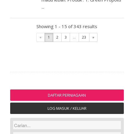
...
Showing 1 - 15 of 343 results
«
1
2
3
...
23
»
DAFTAR PERNIAGAAN
LOG MASUK / KELUAR