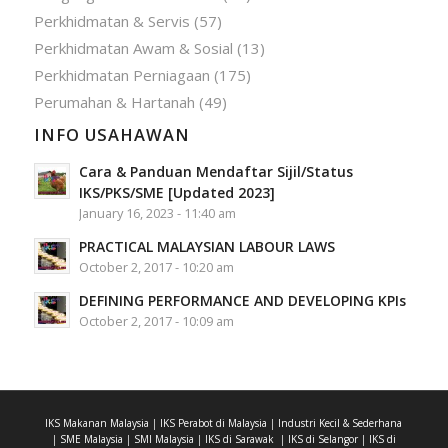
Perkhidmatan & Servis
(57)
Perkhidmatan Awam & Sosial
(13)
Perkhidmatan Perniagaan
(175)
Perumahan & Hartanah
(49)
INFO USAHAWAN
Cara & Panduan Mendaftar Sijil/Status
IKS/PKS/SME [Updated 2023]
January 16, 2023 - 11:40 am
PRACTICAL MALAYSIAN LABOUR LAWS
October 2, 2017 - 10:20 am
DEFINING PERFORMANCE AND DEVELOPING KPIs
October 2, 2017 - 10:09 am
IKS Makanan Malaysia
|
IKS Perabot di Malaysia
|
Industri Kecil & Sederhana
|
SME Malaysia
|
SMI Malaysia
|
IKS di Sarawak
|
IKS di Selangor
|
IKS di