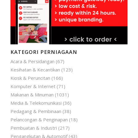
KATEGORI PERNIAGAAN
Acara & Persidangan
(67)
Kesihatan & Kecantikan
(123)
Kiosk & Peruncitan
(166)
Komputer & Internet
(71)
Makanan & Minuman
(1031)
Media & Telekomunikasi
(36)
Pedagang & Pembinaan
(38)
Pelancongan & Penginapan
(18)
Pembuatan & Industri
(217)
Pengangkutan & Automotif
(43)