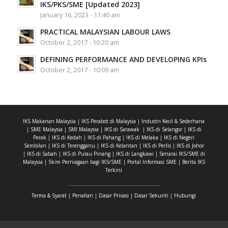
IKS/PKS/SME [Updated 2023]
January 16, 2023 - 11:40 am
PRACTICAL MALAYSIAN LABOUR LAWS
October 2, 2017 - 10:20 am
DEFINING PERFORMANCE AND DEVELOPING KPIs
October 2, 2017 - 10:09 am
IKS Makanan Malaysia
|
IKS Perabot di Malaysia
|
Industri Kecil & Sederhana
|
SME Malaysia
|
SMI Malaysia
|
IKS di Sarawak
|
IKS di Selangor
|
IKS di
Perak
|
IKS di Kedah
|
IKS di Pahang
|
IKS di Melaka
|
IKS di Negeri
Sembilan
|
IKS di Terengganu
|
IKS di Kelantan
|
IKS di Perlis
|
IKS di Johor
|
IKS di Sabah
|
IKS di Pulau Pinang
|
IKS di Langkawi
|
Senarai IKS/SME di
Malaysia
|
Skim Perniagaan bagi IKS/SME
|
Portal Informasi SME
|
Berita IKS
Terkini
Terma & Syarat
|
Penafian
|
Dasar Privasi
|
Dasar Sekuriti
|
Hubungi