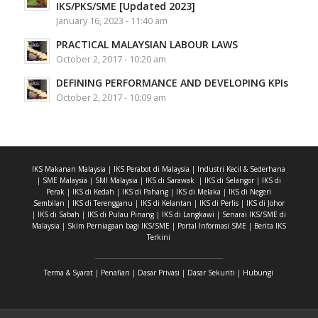
IKS/PKS/SME [Updated 2023]
January 16, 2023 - 11:40 am
PRACTICAL MALAYSIAN LABOUR LAWS
October 2, 2017 - 10:20 am
DEFINING PERFORMANCE AND DEVELOPING KPIs
October 2, 2017 - 10:09 am
IKS Makanan Malaysia
|
IKS Perabot di Malaysia
|
Industri Kecil & Sederhana
|
SME Malaysia
|
SMI Malaysia
|
IKS di Sarawak
|
IKS di Selangor
|
IKS di
Perak
|
IKS di Kedah
|
IKS di Pahang
|
IKS di Melaka
|
IKS di Negeri
Sembilan
|
IKS di Terengganu
|
IKS di Kelantan
|
IKS di Perlis
|
IKS di Johor
|
IKS di Sabah
|
IKS di Pulau Pinang
|
IKS di Langkawi
|
Senarai IKS/SME di
Malaysia
|
Skim Perniagaan bagi IKS/SME
|
Portal Informasi SME
|
Berita IKS
Terkini
Terma & Syarat
|
Penafian
|
Dasar Privasi
|
Dasar Sekuriti
|
Hubungi