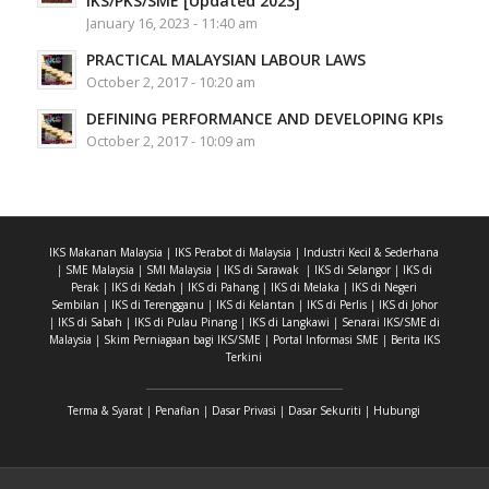
IKS/PKS/SME [Updated 2023]
January 16, 2023 - 11:40 am
PRACTICAL MALAYSIAN LABOUR LAWS
October 2, 2017 - 10:20 am
DEFINING PERFORMANCE AND DEVELOPING KPIs
October 2, 2017 - 10:09 am
IKS Makanan Malaysia
|
IKS Perabot di Malaysia
|
Industri Kecil & Sederhana
|
SME Malaysia
|
SMI Malaysia
|
IKS di Sarawak
|
IKS di Selangor
|
IKS di
Perak
|
IKS di Kedah
|
IKS di Pahang
|
IKS di Melaka
|
IKS di Negeri
Sembilan
|
IKS di Terengganu
|
IKS di Kelantan
|
IKS di Perlis
|
IKS di Johor
|
IKS di Sabah
|
IKS di Pulau Pinang
|
IKS di Langkawi
|
Senarai IKS/SME di
Malaysia
|
Skim Perniagaan bagi IKS/SME
|
Portal Informasi SME
|
Berita IKS
Terkini
Terma & Syarat
|
Penafian
|
Dasar Privasi
|
Dasar Sekuriti
|
Hubungi