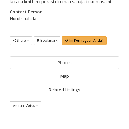
kerana kmi beroperasi dirumah sahaja buat masa ni..
Contact Person
Nurul shahida
Share
Bookmark
Ini Perniagaan Anda?
Photos
Map
Related Listings
Aturan:
Votes