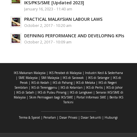
IKS/PKS/SME [Updated 2023]
January 16, 2023 - 11:40 am
PRACTICAL MALAYSIAN LABOUR LAWS
October 2, 2017 - 10:20 am
DEFINING PERFORMANCE AND DEVELOPING KPIs
October 2, 2017 - 10:09 am
IKS Makanan Malaysia
|
IKS Perabot di Malaysia
|
Industri Kecil & Sederhana
|
SME Malaysia
|
SMI Malaysia
|
IKS di Sarawak
|
IKS di Selangor
|
IKS di
Perak
|
IKS di Kedah
|
IKS di Pahang
|
IKS di Melaka
|
IKS di Negeri
Sembilan
|
IKS di Terengganu
|
IKS di Kelantan
|
IKS di Perlis
|
IKS di Johor
|
IKS di Sabah
|
IKS di Pulau Pinang
|
IKS di Langkawi
|
Senarai IKS/SME di
Malaysia
|
Skim Perniagaan bagi IKS/SME
|
Portal Informasi SME
|
Berita IKS
Terkini
Terma & Syarat
|
Penafian
|
Dasar Privasi
|
Dasar Sekuriti
|
Hubungi