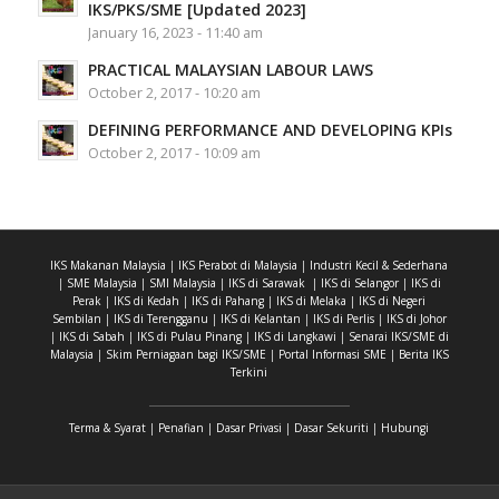
IKS/PKS/SME [Updated 2023]
January 16, 2023 - 11:40 am
PRACTICAL MALAYSIAN LABOUR LAWS
October 2, 2017 - 10:20 am
DEFINING PERFORMANCE AND DEVELOPING KPIs
October 2, 2017 - 10:09 am
IKS Makanan Malaysia
|
IKS Perabot di Malaysia
|
Industri Kecil & Sederhana
|
SME Malaysia
|
SMI Malaysia
|
IKS di Sarawak
|
IKS di Selangor
|
IKS di
Perak
|
IKS di Kedah
|
IKS di Pahang
|
IKS di Melaka
|
IKS di Negeri
Sembilan
|
IKS di Terengganu
|
IKS di Kelantan
|
IKS di Perlis
|
IKS di Johor
|
IKS di Sabah
|
IKS di Pulau Pinang
|
IKS di Langkawi
|
Senarai IKS/SME di
Malaysia
|
Skim Perniagaan bagi IKS/SME
|
Portal Informasi SME
|
Berita IKS
Terkini
Terma & Syarat
|
Penafian
|
Dasar Privasi
|
Dasar Sekuriti
|
Hubungi