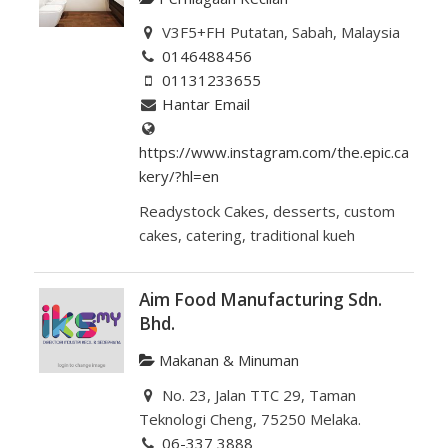
V3F5+FH Putatan, Sabah, Malaysia
0146488456
01131233655
Hantar Email
https://www.instagram.com/the.epic.ca
kery/?hl=en
Readystock Cakes, desserts, custom
cakes, catering, traditional kueh
Aim Food Manufacturing Sdn.
Bhd.
Makanan & Minuman
No. 23, Jalan TTC 29, Taman
Teknologi Cheng, 75250 Melaka.
06-337 3888