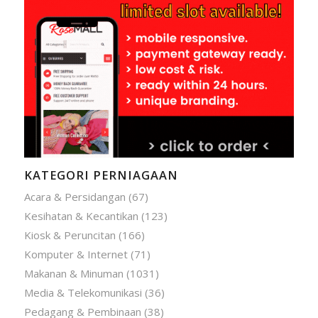
KATEGORI PERNIAGAAN
Acara & Persidangan
(67)
Kesihatan & Kecantikan
(123)
Kiosk & Peruncitan
(166)
Komputer & Internet
(71)
Makanan & Minuman
(1031)
Media & Telekomunikasi
(36)
Pedagang & Pembinaan
(38)