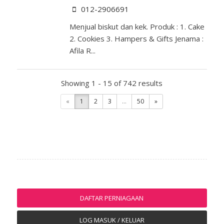
012-2906691
Menjual biskut dan kek. Produk : 1. Cake
2. Cookies 3. Hampers & Gifts Jenama :
Afila R...
Showing 1 - 15 of 742 results
«
1
2
3
...
50
»
DAFTAR PERNIAGAAN
LOG MASUK / KELUAR