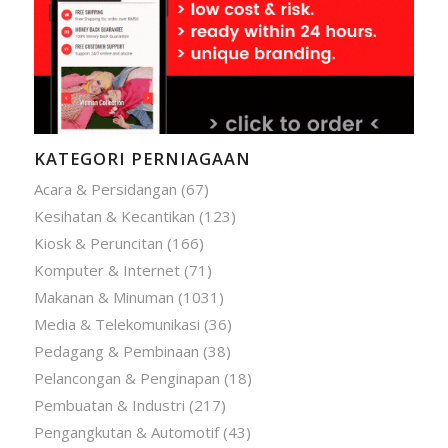
KATEGORI PERNIAGAAN
Acara & Persidangan
(67)
Kesihatan & Kecantikan
(123)
Kiosk & Peruncitan
(166)
Komputer & Internet
(71)
Makanan & Minuman
(1031)
Media & Telekomunikasi
(36)
Pedagang & Pembinaan
(38)
Pelancongan & Penginapan
(18)
Pembuatan & Industri
(217)
Pengangkutan & Automotif
(43)