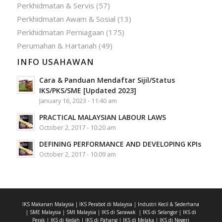
Perkhidmatan & Servis
(57)
Perkhidmatan Awam & Sosial
(13)
Perkhidmatan Perniagaan
(175)
Perumahan & Hartanah
(49)
INFO USAHAWAN
Cara & Panduan Mendaftar Sijil/Status
IKS/PKS/SME [Updated 2023]
January 16, 2023 - 11:40 am
PRACTICAL MALAYSIAN LABOUR LAWS
October 2, 2017 - 10:20 am
DEFINING PERFORMANCE AND DEVELOPING KPIs
October 2, 2017 - 10:09 am
IKS Makanan Malaysia
|
IKS Perabot di Malaysia
|
Industri Kecil & Sederhana
|
SME Malaysia
|
SMI Malaysia
|
IKS di Sarawak
|
IKS di Selangor
|
IKS di
Perak
|
IKS di Kedah
|
IKS di Pahang
|
IKS di Melaka
|
IKS di Negeri