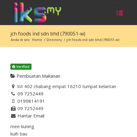
jch foods ind sdn bhd (790051-w)
Anda di sini:
Home
/
Directory
/
jch foods ind sdn bhd (790051-w)
Verified
Pembuatan Makanan
lot 402 chabang empat 16210 tumpat kelantan
09 7252449
0199814191
09 7252449
Hantar Email
mee kuning
kuih tiau