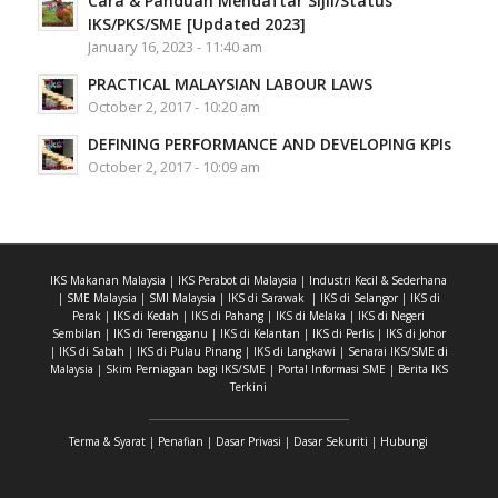
Cara & Panduan Mendaftar Sijil/Status
IKS/PKS/SME [Updated 2023]
January 16, 2023 - 11:40 am
PRACTICAL MALAYSIAN LABOUR LAWS
October 2, 2017 - 10:20 am
DEFINING PERFORMANCE AND DEVELOPING KPIs
October 2, 2017 - 10:09 am
IKS Makanan Malaysia
|
IKS Perabot di Malaysia
|
Industri Kecil & Sederhana
|
SME Malaysia
|
SMI Malaysia
|
IKS di Sarawak
|
IKS di Selangor
|
IKS di
Perak
|
IKS di Kedah
|
IKS di Pahang
|
IKS di Melaka
|
IKS di Negeri
Sembilan
|
IKS di Terengganu
|
IKS di Kelantan
|
IKS di Perlis
|
IKS di Johor
|
IKS di Sabah
|
IKS di Pulau Pinang
|
IKS di Langkawi
|
Senarai IKS/SME di
Malaysia
|
Skim Perniagaan bagi IKS/SME
|
Portal Informasi SME
|
Berita IKS
Terkini
Terma & Syarat
|
Penafian
|
Dasar Privasi
|
Dasar Sekuriti
|
Hubungi