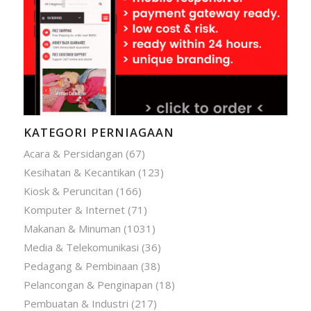
KATEGORI PERNIAGAAN
Acara & Persidangan
(67)
Kesihatan & Kecantikan
(123)
Kiosk & Peruncitan
(166)
Komputer & Internet
(71)
Makanan & Minuman
(1031)
Media & Telekomunikasi
(36)
Pedagang & Pembinaan
(38)
Pelancongan & Penginapan
(18)
Pembuatan & Industri
(217)