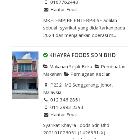
0167762440
Hantar Email
MKH EMPIRE ENTERPRISE adalah
sebuah syarikat yang didaftarkan pada
2024 dan menjalankan operasi m...
KHAYRA FOODS SDN BHD
Makanan Sejuk Beku
Pembuatan
Makanan
Perniagaan Kecilan
P232+M2 Senggarang, Johor,
Malaysia
012 346 2851
011 2993 2393
Hantar Email
Syarikat Khayra Foods Sdn Bhd
202101026051 (1426351-X)