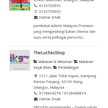
0133753955
0133753955
Hantar Email
pembekal aiskrim Malaysia Premium
yang mengandungi bahan cheese dan
susu serta pelbagai perisa bu...
TheLutfiesShop
Makanan & Minuman
Makanan
Sejuk Beku
Perladangan
1311, Jalan Telok Kapas, Kampung
Rantau Panjang, 42100 Klang,
Selangor, Malaysia
0176634276 / 0126440814
Hantar Email
FROZEN (Homemade) – Daging perap,