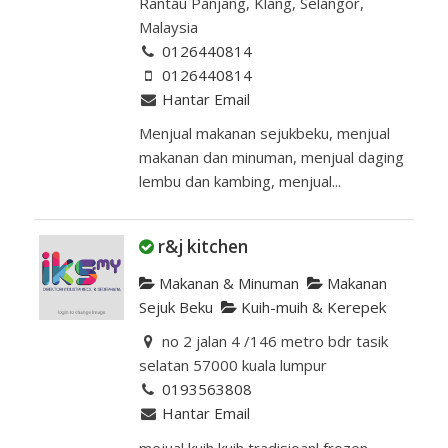
Rantau Panjang, Klang, Selangor,
Malaysia
0126440814
0126440814
Hantar Email
Menjual makanan sejukbeku, menjual
makanan dan minuman, menjual daging
lembu dan kambing, menjual...
r&j kitchen
Makanan & Minuman
Makanan
Sejuk Beku
Kuih-muih & Kerepek
no 2 jalan 4 /146 metro bdr tasik
selatan 57000 kuala lumpur
0193563808
Hantar Email
mejual kuih kuih tradisioanl frozen