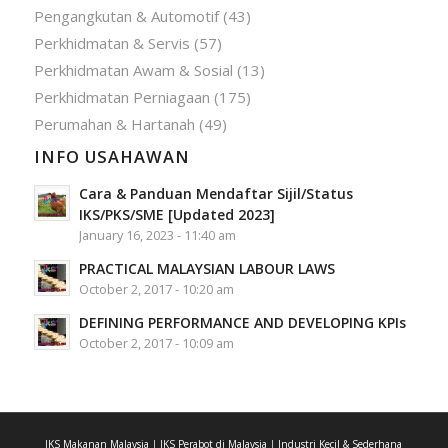
Pengangkutan & Automotif
(43)
Perkhidmatan & Servis
(57)
Perkhidmatan Awam & Sosial
(13)
Perkhidmatan Perniagaan
(175)
Perumahan & Hartanah
(49)
INFO USAHAWAN
Cara & Panduan Mendaftar Sijil/Status
IKS/PKS/SME [Updated 2023]
January 16, 2023 - 11:40 am
PRACTICAL MALAYSIAN LABOUR LAWS
October 2, 2017 - 10:20 am
DEFINING PERFORMANCE AND DEVELOPING KPIs
October 2, 2017 - 10:09 am
IKS Makanan Malaysia
|
IKS Perabot di Malaysia
|
Industri Kecil & Sederhana