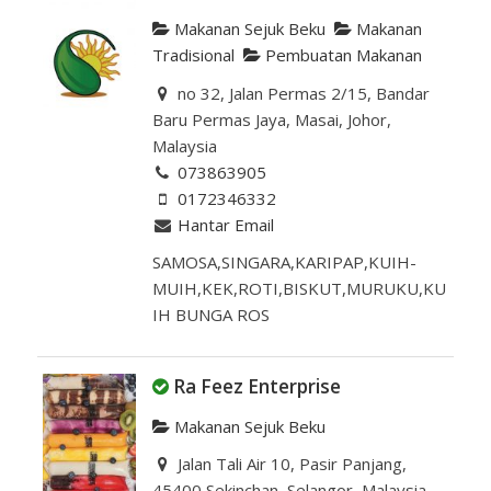
Makanan Sejuk Beku
Makanan
Tradisional
Pembuatan Makanan
no 32, Jalan Permas 2/15, Bandar
Baru Permas Jaya, Masai, Johor,
Malaysia
073863905
0172346332
Hantar Email
SAMOSA,SINGARA,KARIPAP,KUIH-
MUIH,KEK,ROTI,BISKUT,MURUKU,KU
IH BUNGA ROS
Ra Feez Enterprise
Makanan Sejuk Beku
Jalan Tali Air 10, Pasir Panjang,
45400 Sekinchan, Selangor, Malaysia