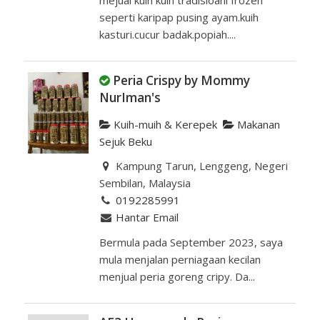
seperti karipap pusing ayam.kuih
kasturi.cucur badak.popiah....
Peria Crispy by Mommy
NurIman's
Kuih-muih & Kerepek
Makanan
Sejuk Beku
Kampung Tarun, Lenggeng, Negeri
Sembilan, Malaysia
0192285991
Hantar Email
Bermula pada September 2023, saya
mula menjalan perniagaan kecilan
menjual peria goreng cripy. Da...