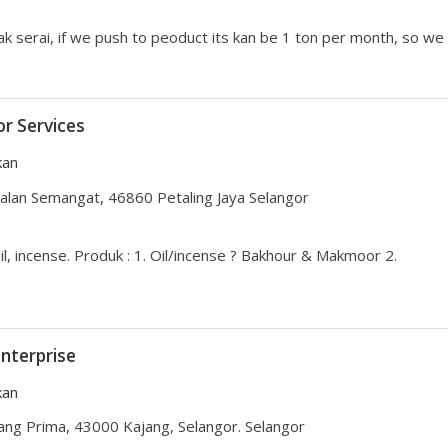
k serai, if we push to peoduct its kan be 1 ton per month, so we
r Services
kan
alan Semangat, 46860 Petaling Jaya Selangor
il, incense. Produk : 1. Oil/incense ? Bakhour & Makmoor 2.
nterprise
kan
ang Prima, 43000 Kajang, Selangor. Selangor