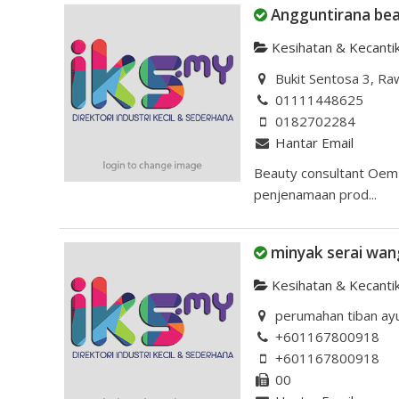
Angguntirana be
Kesihatan & Kecanti
Bukit Sentosa 3, Ra
01111448625
0182702284
Hantar Email
Beauty consultant Oem
penjenamaan prod...
minyak serai wan
Kesihatan & Kecanti
perumahan tiban ayu 
+601167800918
+601167800918
00