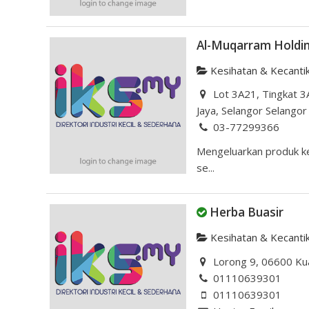
Al-Muqarram Holdin
Kesihatan & Kecanti
Lot 3A21, Tingkat 3A
Jaya, Selangor Selangor
03-77299366
Mengeluarkan produk kes
se...
Herba Buasir
Kesihatan & Kecanti
Lorong 9, 06600 Kua
01110639301
01110639301