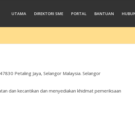
UTAMA
DIREKTORI SME
PORTAL
BANTUAN
HUBUN
7830 Petaling Jaya, Selangor Malaysia. Selangor
atan dan kecantikan dan menyediakan khidmat pemeriksaan