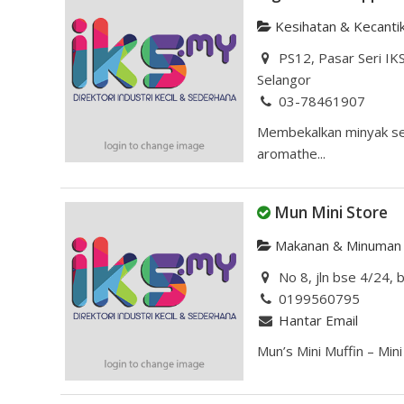
Kesihatan & Kecanti
PS12, Pasar Seri IK
Selangor
03-78461907
Membekalkan minyak ser
aromathe...
Mun Mini Store
Makanan & Minuman
No 8, jln bse 4/24, 
0199560795
Hantar Email
Mun’s Mini Muffin – Min