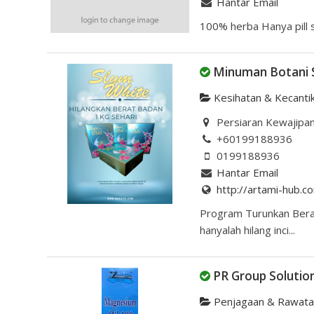
Hantar Email
100% herba Hanya pill
Minuman Botani 
Kesihatan & Kecanti
Persiaran Kewajipan,
+60199188936
0199188936
Hantar Email
http://artami-hub.c
Program Turunkan Bera
hanyalah hilang inci...
PR Group Solutio
Penjagaan & Rawat