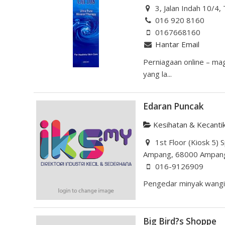
3, Jalan Indah 10/4,
016 920 8160
0167668160
Hantar Email
Perniagaan online – ma
yang la...
Edaran Puncak
Kesihatan & Kecanti
1st Floor (Kiosk 5) 
Ampang, 68000 Ampang,
016-9126909
Pengedar minyak wangi. 
Big Bird?s Shoppe