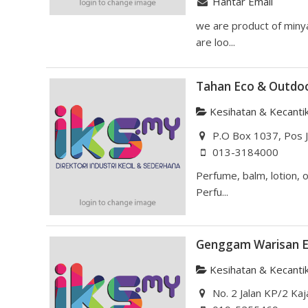
Hantar Email
we are product of minya
are loo...
Tahan Eco & Outdoo
Kesihatan & Kecanti
P.O Box 1037, Pos J
013-3184000
Perfume, balm, lotion, o
Perfu...
Genggam Warisan E
Kesihatan & Kecanti
No. 2 Jalan KP/2 Kaj