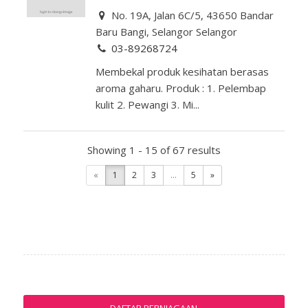
No. 19A, Jalan 6C/5, 43650 Bandar
Baru Bangi, Selangor Selangor
03-89268724
Membekal produk kesihatan berasas
aroma gaharu. Produk : 1. Pelembap
kulit 2. Pewangi 3. Mi...
Showing 1 - 15 of 67 results
«
1
2
3
...
5
»
DAFTAR PERNIAGAAN